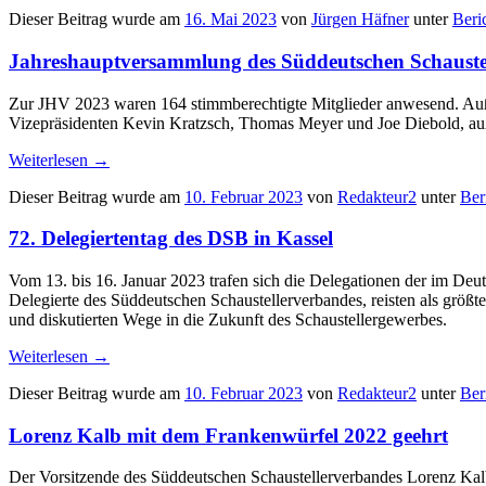
Dieser Beitrag wurde am
16. Mai 2023
von
Jürgen Häfner
unter
Beri
Jahreshauptversammlung des Süddeutschen Schauste
Zur JHV 2023 waren 164 stimmberechtigte Mitglieder anwesend. Auße
Vizepräsidenten Kevin Kratzsch, Thomas Meyer und Joe Diebold, auß
Weiterlesen
→
Dieser Beitrag wurde am
10. Februar 2023
von
Redakteur2
unter
Ber
72. Delegiertentag des DSB in Kassel
Vom 13. bis 16. Januar 2023 trafen sich die Delegationen der im D
Delegierte des Süddeutschen Schaustellerverbandes, reisten als größt
und diskutierten Wege in die Zukunft des Schaustellergewerbes.
Weiterlesen
→
Dieser Beitrag wurde am
10. Februar 2023
von
Redakteur2
unter
Ber
Lorenz Kalb mit dem Frankenwürfel 2022 geehrt
Der Vorsitzende des Süddeutschen Schaustellerverbandes Lorenz Ka