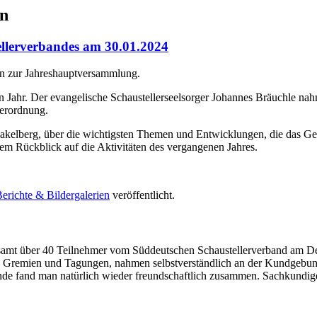
en
llerverbandes am 30.01.2024
in zur Jahreshauptversammlung.
en Jahr. Der evangelische Schaustellerseelsorger Johannes Bräuchle na
verordnung.
akelberg, über die wichtigsten Themen und Entwicklungen, die das Gew
nem Rückblick auf die Aktivitäten des vergangenen Jahres.
erichte & Bildergalerien
veröffentlicht.
samt über 40 Teilnehmer vom Süddeutschen Schaustellerverband am Deleg
Gremien und Tagungen, nahmen selbstverständlich an der Kundgebung te
nde fand man natürlich wieder freundschaftlich zusammen. Sachkundig