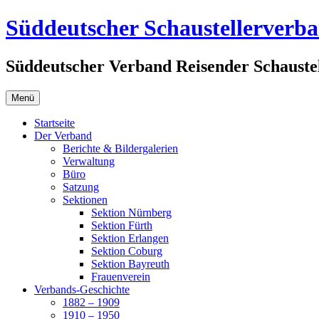
Zum
Süddeutscher Schaustellerverb
Inhalt
springen
Süddeutscher Verband Reisender Schaustel
Menü
Startseite
Der Verband
Berichte & Bildergalerien
Verwaltung
Büro
Satzung
Sektionen
Sektion Nürnberg
Sektion Fürth
Sektion Erlangen
Sektion Coburg
Sektion Bayreuth
Frauenverein
Verbands-Geschichte
1882 – 1909
1910 – 1950