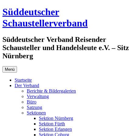
Zum
Süddeutscher
Inhalt
springen
Schaustellerverband
Süddeutscher Verband Reisender
Schausteller und Handelsleute e.V. – Sitz
Nürnberg
Menü
Startseite
Der Verband
Berichte & Bildergalerien
Verwaltung
Büro
Satzung
Sektionen
Sektion Nürnberg
Sektion Fürth
Sektion Erlangen
Sektion Coburg