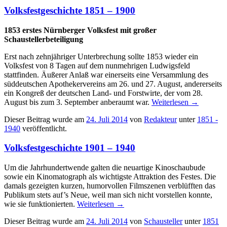
Volksfestgeschichte 1851 – 1900
1853 erstes Nürnberger Volksfest mit großer
Schaustellerbeteiligung
Erst nach zehnjähriger Unterbrechung sollte 1853 wieder ein
Volksfest von 8 Tagen auf dem nunmehrigen Ludwigsfeld
stattfinden. Äußerer Anlaß war einerseits eine Versammlung des
süddeutschen Apothekervereins am 26. und 27. August, andererseits
ein Kongreß der deutschen Land- und Forstwirte, der vom 28.
August bis zum 3. September anberaumt war.
Weiterlesen
→
Dieser Beitrag wurde am
24. Juli 2014
von
Redakteur
unter
1851 -
1940
veröffentlicht.
Volksfestgeschichte 1901 – 1940
Um die Jahrhundertwende galten die neuartige Kinoschaubude
sowie ein Kinomatograph als wichtigste Attraktion des Festes. Die
damals gezeigten kurzen, humorvollen Filmszenen verblüfften das
Publikum stets auf’s Neue, weil man sich nicht vorstellen konnte,
wie sie funktionierten.
Weiterlesen
→
Dieser Beitrag wurde am
24. Juli 2014
von
Schausteller
unter
1851