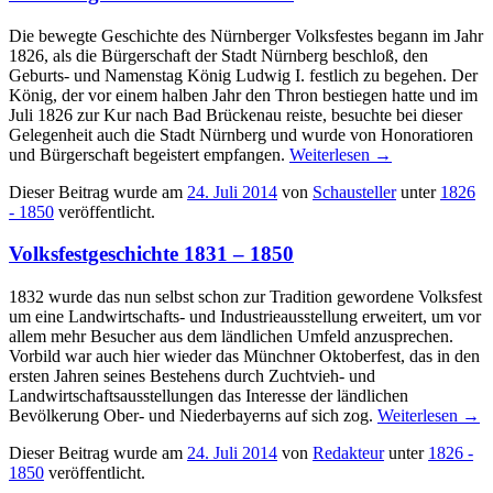
Die bewegte Geschichte des Nürnberger Volksfestes begann im Jahr
1826, als die Bürgerschaft der Stadt Nürnberg beschloß, den
Geburts- und Namenstag König Ludwig I. festlich zu begehen. Der
König, der vor einem halben Jahr den Thron bestiegen hatte und im
Juli 1826 zur Kur nach Bad Brückenau reiste, besuchte bei dieser
Gelegenheit auch die Stadt Nürnberg und wurde von Honoratioren
und Bürgerschaft begeistert empfangen.
Weiterlesen
→
Dieser Beitrag wurde am
24. Juli 2014
von
Schausteller
unter
1826
- 1850
veröffentlicht.
Volksfestgeschichte 1831 – 1850
1832 wurde das nun selbst schon zur Tradition gewordene Volksfest
um eine Landwirtschafts- und Industrieausstellung erweitert, um vor
allem mehr Besucher aus dem ländlichen Umfeld anzusprechen.
Vorbild war auch hier wieder das Münchner Oktoberfest, das in den
ersten Jahren seines Bestehens durch Zuchtvieh- und
Landwirtschaftsausstellungen das Interesse der ländlichen
Bevölkerung Ober- und Niederbayerns auf sich zog.
Weiterlesen
→
Dieser Beitrag wurde am
24. Juli 2014
von
Redakteur
unter
1826 -
1850
veröffentlicht.