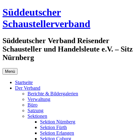
Zum
Süddeutscher
Inhalt
springen
Schaustellerverband
Süddeutscher Verband Reisender
Schausteller und Handelsleute e.V. – Sitz
Nürnberg
Menü
Startseite
Der Verband
Berichte & Bildergalerien
Verwaltung
Büro
Satzung
Sektionen
Sektion Nürnberg
Sektion Fürth
Sektion Erlangen
Sektion Coburg