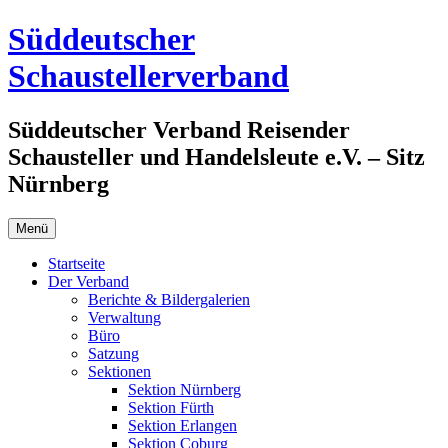
Zum
Süddeutscher
Inhalt
springen
Schaustellerverband
Süddeutscher Verband Reisender
Schausteller und Handelsleute e.V. – Sitz
Nürnberg
Menü
Startseite
Der Verband
Berichte & Bildergalerien
Verwaltung
Büro
Satzung
Sektionen
Sektion Nürnberg
Sektion Fürth
Sektion Erlangen
Sektion Coburg