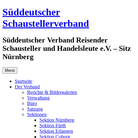
Zum
Süddeutscher
Inhalt
springen
Schaustellerverband
Süddeutscher Verband Reisender
Schausteller und Handelsleute e.V. – Sitz
Nürnberg
Menü
Startseite
Der Verband
Berichte & Bildergalerien
Verwaltung
Büro
Satzung
Sektionen
Sektion Nürnberg
Sektion Fürth
Sektion Erlangen
Sektion Coburg