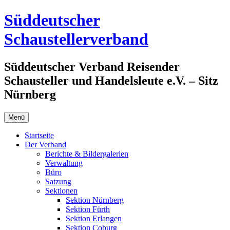
Zum
Süddeutscher
Inhalt
springen
Schaustellerverband
Süddeutscher Verband Reisender
Schausteller und Handelsleute e.V. – Sitz
Nürnberg
Menü
Startseite
Der Verband
Berichte & Bildergalerien
Verwaltung
Büro
Satzung
Sektionen
Sektion Nürnberg
Sektion Fürth
Sektion Erlangen
Sektion Coburg