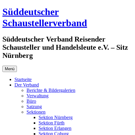
Zum
Süddeutscher
Inhalt
springen
Schaustellerverband
Süddeutscher Verband Reisender
Schausteller und Handelsleute e.V. – Sitz
Nürnberg
Menü
Startseite
Der Verband
Berichte & Bildergalerien
Verwaltung
Büro
Satzung
Sektionen
Sektion Nürnberg
Sektion Fürth
Sektion Erlangen
Sektion Coburg