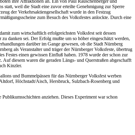
 boten ihre Attraktionen an. Ein von Paul Rauschenberger und
 statt, weil die Stadt eine zuvor erteilte Genehmigung zur Sperre
hrzeug der Verkehrsaktiengesellschaft wurde in den Festzug
mäßigungsscheine zum Besuch des Volksfestes anlockte. Durch eine
amit zum wirtschaftlich erfolgreichsten Volksfest seit dessen
r zu danken sei. Der Erfolg mußte um so höher eingeschätzt werden,
 Verhandlungen darüber im Gange gewesen, ob die Stadt Nürnberg
nberg als Veranstalter und träger der Nürnberger Volksfeste, übertrug
es Festes einen gewissen Einfluß haben. 1978 wurde der schon zur
z. Auf diesem waren die geraden Längs- und Querstraßen abgeschafft
ch Kinzler.
ftballons und Bummelpässen für das Nürnberger Volksfest werben
 Altdorf, Höchstadt/Aisch, Hersbruck, Sulzbach-Rosenberg und
eue Publikumsschichten anziehen. Dieses Experiment war schon