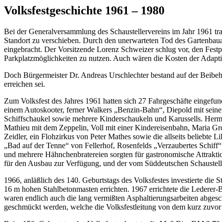
Volksfestgeschichte 1961 – 1980
Bei der Generalversammlung des Schaustellervereins im Jahr 1961 trat
Standort zu verschieben.
Durch den unerwarteten Tod des Gartenbauam
eingebracht. Der Vorsitzende Lorenz Schweizer schlug vor, den Fest
Parkplatzmöglichkeiten zu nutzen. Auch wären die Kosten der Adapti
Doch Bürgermeister Dr. Andreas Urschlechter bestand auf der Beibeh
erreichen sei.
Zum Volksfest des Jahres 1961 hatten sich 27 Fahrgeschäfte eingefu
einem Autoskooter, ferner Walkers „Benzin-Bahn“, Diepold mit sein
Schiffschaukel sowie mehrere Kinderschaukeln und Karussells. Herm
Mathieu mit dem Zeppelin, Voll mit einer Kindereisenbahn, Maria G
Zeidler, ein Flohzirkus von Peter Mathes sowie die allseits beliebte
„Bad auf der Tenne“ von Fellerhof, Rosenfelds „Verzaubertes Schiff“
und mehrere Hähnchenbratereien sorgten für gastronomische Attraktio
für den Ausbau zur Verfügung, und der vom Süddeutschen Schaustel
1966, anläßlich des 140. Geburtstags des Volksfestes investierte die 
16 m hohen Stahlbetonmasten errichten. 1967 errichtete die Lederer-B
waren endlich auch die lang vermißten Asphaltierungsarbeiten abgesc
geschmückt werden, welche die Volksfestleitung von dem kurz zuvor