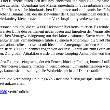
Drei Bierzelte teilten sich den Besucherstrom und rund 180 Geschäfte
trecke zwischen Opernhaus und Meistersingerhalle in Straßenbahnwaggons
n Jahr fielen solche bürokratischen Hemmnisse und ein historisches Fa
gegebene Bummelpaß, der die Bewohner der Umlandgemeinden durch Er
rkunftsgebieten erstellt und die Verkehrsplanung verbessert werden.
rsonen besucht, die ca. 4.000 Hektoliter Bier konsumierten. Es wurde d
 erster Linie den permanent neuen Ideen und Impulsen der Veranstalte
euerlichen Vertragsverlängerung um drei Jahre zustimmte. Zuvor waren
ser langwierigen Verhandlungen führte zu einem Kompromiß: die Stadt Nür
sation, sollte aber selbst mit Ideen und Anregungen auf den Ablauf d
isiert: 3.000 Teilnehmer zogen von der Insel Schütt aus zum Festplat
n. Zur großen Attraktion wurde die neue Looping-Achterbahn von Bru
est-Express“ eingesetzt, der mit Feuerschlucker, Freibier, bunten Lu
er Nürnberger Brauerei machte in verschiedenen Umlandgemeinden wie
s konnte sich diese originelle Werbeidee nicht auf Dauer etablieren.
 an; die Verbindung Frühlings-Volksfest und Zirkusgastspiel sollte n
st aufzuwerten.
 1980
veröffentlicht.