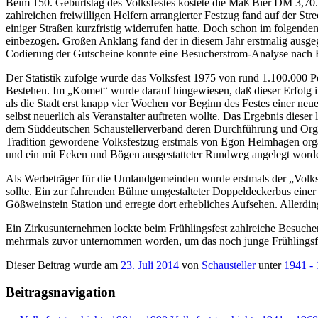
Beim 150. Geburtstag des Volksfestes kostete die Maß Bier DM 3,70. 
zahlreichen freiwilligen Helfern arrangierter Festzug fand auf der S
einiger Straßen kurzfristig widerrufen hatte. Doch schon im folgende
einbezogen. Großen Anklang fand der in diesem Jahr erstmalig aus
Codierung der Gutscheine konnte eine Besucherstrom-Analyse nach He
Der Statistik zufolge wurde das Volksfest 1975 von rund 1.100.000 Pe
Bestehen. Im „Komet“ wurde darauf hingewiesen, daß dieser Erfolg in
als die Stadt erst knapp vier Wochen vor Beginn des Festes einer n
selbst neuerlich als Veranstalter auftreten wollte. Das Ergebnis die
dem Süddeutschen Schaustellerverband deren Durchführung und Organi
Tradition gewordene Volksfestzug erstmals von Egon Helmhagen organ
und ein mit Ecken und Bögen ausgestatteter Rundweg angelegt worde
Als Werbeträger für die Umlandgemeinden wurde erstmals der „Volksf
sollte. Ein zur fahrenden Bühne umgestalteter Doppeldeckerbus ein
Gößweinstein Station und erregte dort erhebliches Aufsehen. Allerding
Ein Zirkusunternehmen lockte beim Frühlingsfest zahlreiche Besucher
mehrmals zuvor unternommen worden, um das noch junge Frühlingsfe
Dieser Beitrag wurde am
23. Juli 2014
von
Schausteller
unter
1941 -
Beitragsnavigation