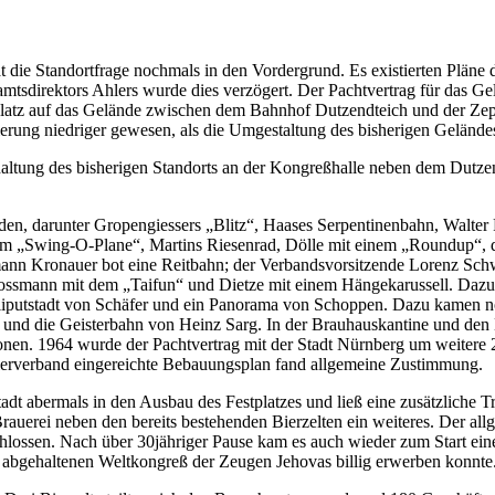
 die Standortfrage nochmals in den Vordergrund. Es existierten Pläne 
tsdirektors Ahlers wurde dies verzögert. Der Pachtvertrag für das Gel
platz auf das Gelände zwischen dem Bahnhof Dutzendteich und der Zepp
erung niedriger gewesen, als die Umgestaltung des bisherigen Gelände
altung des bisherigen Standorts an der Kongreßhalle neben dem Dutzen
nden, darunter Gropengiessers „Blitz“, Haases Serpentinenbahn, Walte
em „Swing-O-Plane“, Martins Riesenrad, Dölle mit einem „Roundup“, 
ann Kronauer bot eine Reitbahn; der Verbandsvorsitzende Lorenz Schw
rossmann mit dem „Taifun“ und Dietze mit einem Hängekarussell. Daz
 Liliputstadt von Schäfer und ein Panorama von Schoppen. Dazu kamen n
 und die Geisterbahn von Heinz Sarg. In der Brauhauskantine und den B
nen. 1964 wurde der Pachtvertrag mit der Stadt Nürnberg um weitere 2 
lerverband eingereichte Bebauungsplan fand allgemeine Zustimmung.
Stadt abermals in den Ausbau des Festplatzes und ließ eine zusätzliche 
rauerei neben den bereits bestehenden Bierzelten ein weiteres. Der all
hlossen. Nach über 30jähriger Pause kam es auch wieder zum Start eine
 abgehaltenen Weltkongreß der Zeugen Jehovas billig erwerben konnte