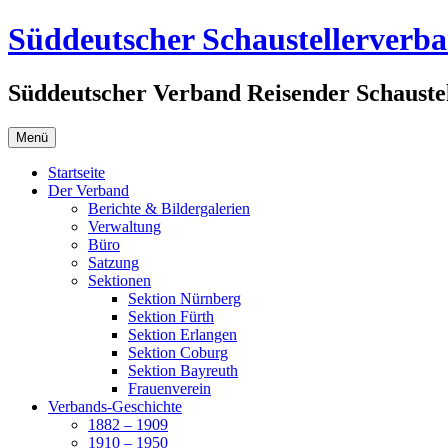
Zum
Süddeutscher Schaustellerverb
Inhalt
springen
Süddeutscher Verband Reisender Schaustel
Menü
Startseite
Der Verband
Berichte & Bildergalerien
Verwaltung
Büro
Satzung
Sektionen
Sektion Nürnberg
Sektion Fürth
Sektion Erlangen
Sektion Coburg
Sektion Bayreuth
Frauenverein
Verbands-Geschichte
1882 – 1909
1910 – 1950