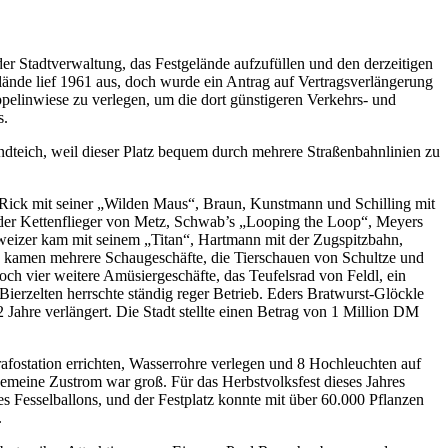
der Stadtverwaltung, das Festgelände aufzufüllen und den derzeitigen
ände lief 1961 aus, doch wurde ein Antrag auf Vertragsverlängerung
elinwiese zu verlegen, um die dort günstigeren Verkehrs- und
s.
dteich, weil dieser Platz bequem durch mehrere Straßenbahnlinien zu
r Rick mit seiner „Wilden Maus“, Braun, Kunstmann und Schilling mit
der Kettenflieger von Metz, Schwab’s „Looping the Loop“, Meyers
eizer kam mit seinem „Titan“, Hartmann mit der Zugspitzbahn,
u kamen mehrere Schaugeschäfte, die Tierschauen von Schultze und
och vier weitere Amüsiergeschäfte, das Teufelsrad von Feldl, ein
ierzelten herrschte ständig reger Betrieb. Eders Bratwurst-Glöckle
Jahre verlängert. Die Stadt stellte einen Betrag von 1 Million DM
Trafostation errichten, Wasserrohre verlegen und 8 Hochleuchten auf
gemeine Zustrom war groß. Für das Herbstvolksfest dieses Jahres
s Fesselballons, und der Festplatz konnte mit über 60.000 Pflanzen
.