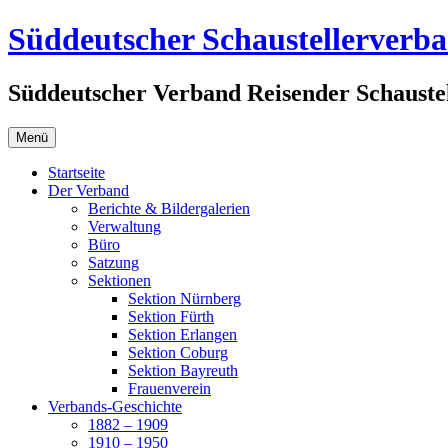
Zum
Süddeutscher Schaustellerverb
Inhalt
springen
Süddeutscher Verband Reisender Schaustel
Menü
Startseite
Der Verband
Berichte & Bildergalerien
Verwaltung
Büro
Satzung
Sektionen
Sektion Nürnberg
Sektion Fürth
Sektion Erlangen
Sektion Coburg
Sektion Bayreuth
Frauenverein
Verbands-Geschichte
1882 – 1909
1910 – 1950