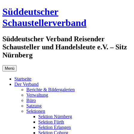
Zum
Süddeutscher
Inhalt
springen
Schaustellerverband
Süddeutscher Verband Reisender
Schausteller und Handelsleute e.V. – Sitz
Nürnberg
Menü
Startseite
Der Verband
Berichte & Bildergalerien
Verwaltung
Büro
Satzung
Sektionen
Sektion Nürnberg
Sektion Fürth
Sektion Erlangen
Sektion Coburg