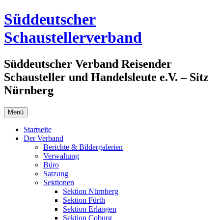
Zum
Süddeutscher
Inhalt
springen
Schaustellerverband
Süddeutscher Verband Reisender
Schausteller und Handelsleute e.V. – Sitz
Nürnberg
Menü
Startseite
Der Verband
Berichte & Bildergalerien
Verwaltung
Büro
Satzung
Sektionen
Sektion Nürnberg
Sektion Fürth
Sektion Erlangen
Sektion Coburg