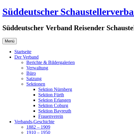
Zum
Süddeutscher Schaustellerverb
Inhalt
springen
Süddeutscher Verband Reisender Schaustel
Menü
Startseite
Der Verband
Berichte & Bildergalerien
Verwaltung
Büro
Satzung
Sektionen
Sektion Nürnberg
Sektion Fürth
Sektion Erlangen
Sektion Coburg
Sektion Bayreuth
Frauenverein
Verbands-Geschichte
1882 – 1909
1910 – 1950