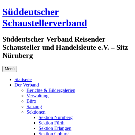
Zum
Süddeutscher
Inhalt
springen
Schaustellerverband
Süddeutscher Verband Reisender
Schausteller und Handelsleute e.V. – Sitz
Nürnberg
Menü
Startseite
Der Verband
Berichte & Bildergalerien
Verwaltung
Büro
Satzung
Sektionen
Sektion Nürnberg
Sektion Fürth
Sektion Erlangen
Sektion Coburg