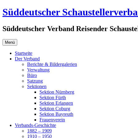
Zum
Süddeutscher Schaustellerverb
Inhalt
springen
Süddeutscher Verband Reisender Schaustel
Menü
Startseite
Der Verband
Berichte & Bildergalerien
Verwaltung
Büro
Satzung
Sektionen
Sektion Nürnberg
Sektion Fürth
Sektion Erlangen
Sektion Coburg
Sektion Bayreuth
Frauenverein
Verbands-Geschichte
1882 – 1909
1910 – 1950