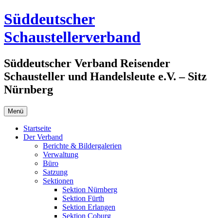
Zum
Süddeutscher
Inhalt
springen
Schaustellerverband
Süddeutscher Verband Reisender
Schausteller und Handelsleute e.V. – Sitz
Nürnberg
Menü
Startseite
Der Verband
Berichte & Bildergalerien
Verwaltung
Büro
Satzung
Sektionen
Sektion Nürnberg
Sektion Fürth
Sektion Erlangen
Sektion Coburg