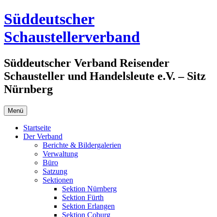
Zum
Süddeutscher
Inhalt
springen
Schaustellerverband
Süddeutscher Verband Reisender
Schausteller und Handelsleute e.V. – Sitz
Nürnberg
Menü
Startseite
Der Verband
Berichte & Bildergalerien
Verwaltung
Büro
Satzung
Sektionen
Sektion Nürnberg
Sektion Fürth
Sektion Erlangen
Sektion Coburg