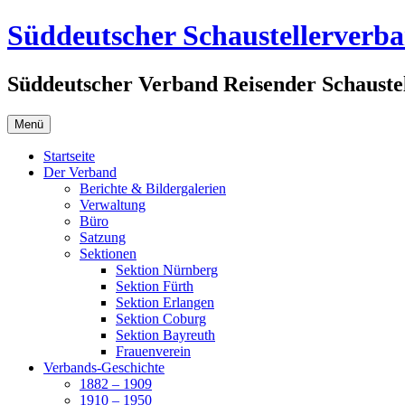
Zum
Süddeutscher Schaustellerverb
Inhalt
springen
Süddeutscher Verband Reisender Schaustel
Menü
Startseite
Der Verband
Berichte & Bildergalerien
Verwaltung
Büro
Satzung
Sektionen
Sektion Nürnberg
Sektion Fürth
Sektion Erlangen
Sektion Coburg
Sektion Bayreuth
Frauenverein
Verbands-Geschichte
1882 – 1909
1910 – 1950