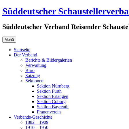
Zum
Süddeutscher Schaustellerverb
Inhalt
springen
Süddeutscher Verband Reisender Schaustel
Menü
Startseite
Der Verband
Berichte & Bildergalerien
Verwaltung
Büro
Satzung
Sektionen
Sektion Nürnberg
Sektion Fürth
Sektion Erlangen
Sektion Coburg
Sektion Bayreuth
Frauenverein
Verbands-Geschichte
1882 – 1909
1910 – 1950