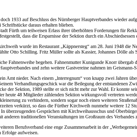
, doch 1933 auf Beschluss des Nürnberger Hauptverbandes wieder aufge
 Schriftstücke daraus erhalten blieben.
tadt Fürth um teilweisen Erlass ihrer überhöhten Forderungen für Rek
gestellt, dass die Ersparnisse der Sektion durch ein Abschiedsessen d
kirchweih wurde im Restaurant „Käppnersteg“ am 28. Juni 1948 die N
e Otto Schilling. Fritz Müller sollte als Kassier, Johannes Dölle als S
festliche Fahnenweihe begehen. Fahnenmutter Kunigunde Knorr überga
Hauptverbandes und zehn weitere Gastvereine nahmen im Geismann-Saa
 sein Amt nieder. Nach einem „lnterregnum“ von knapp zwei Jahren üb
Seinem Verhandlungsgeschick war die Beilegung der entstandenen Zwist
 der Sektion, 1989 stellte er sich nicht mehr zur Wahl. Er konnte se
n der heute 48 Mitglieder zählenden Sektion wirkungsvoll vertreten we
 Verkleinerung zu verhindern, sondern sogar noch einen weiteren Stra
zeiten verkürzt, so dass die Fürther Kirchweih nunmehr weitere 12 S
en. In überzeugenden Gesprächen mit Kirchweihausschus und Oberbürger
mit anderen traditionellen Veranstaltungen im Großraum des Verbandes z
weiteren Berufsverband eine enge Zusammenarbeit in der „Werbegemeins
n Erfolge aufweisen.