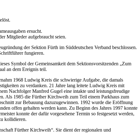
löst.
lameausgaben ersucht.
er Mitglieder aufgebraucht seien.
eugründung der Sektion Fürth im Süddeutschen Verband beschlossen.
chriftführer fungieren.
b dieses Symbol der Gemeinsamkeit dem Sektionsvorsitzenden „Zum
l an dem Ereignis teil.
ernahm 1968 Ludwig Kreis die schwierige Aufgabe, die damals
igkeiten zu verdanken. 21 Jahre lang leitete Ludwig Kreis mit
inem Nachfolger Manfred Gugel eine intakte und leistungsfreudige
rden. Als 1985 die Fürther Kirchweih zum Teil einem Parkhaus zum
ßenabschnitt zur Bebauung dazuzugewinnen. 1992 wurde die Eröffnung
tunden offen gehalten werden kann. Zu Beginn des Jahres 1997 konnte
meister konnte der dafür vorgesehene Termin so festgesetzt werden,
u kollidieren.
chaft Fürther Kirchweih“. Sie dient der regionalen und