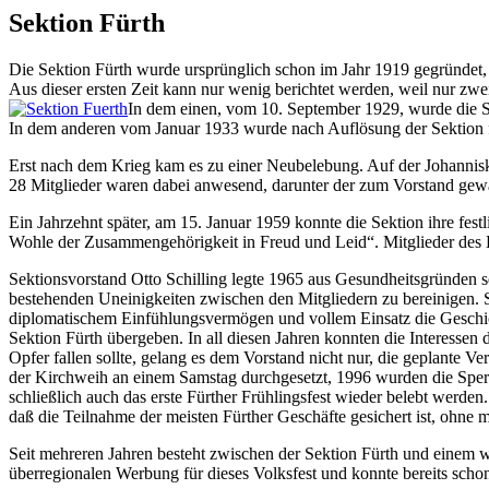
Sektion Fürth
Die Sektion Fürth wurde ursprünglich schon im Jahr 1919 gegründet
Aus dieser ersten Zeit kann nur wenig berichtet werden, weil nur zwei
In dem einen, vom 10. September 1929, wurde die S
In dem anderen vom Januar 1933 wurde nach Auflösung der Sektion fest
Erst nach dem Krieg kam es zu einer Neubelebung. Auf der Johannis
28 Mitglieder waren dabei anwesend, darunter der zum Vorstand gewählt
Ein Jahrzehnt später, am 15. Januar 1959 konnte die Sektion ihre 
Wohle der Zusammengehörigkeit in Freud und Leid“. Mitglieder des 
Sektionsvorstand Otto Schilling legte 1965 aus Gesundheitsgründen
bestehenden Uneinigkeiten zwischen den Mitgliedern zu bereinigen. 
diplomatischem Einfühlungsvermögen und vollem Einsatz die Geschicke
Sektion Fürth übergeben. In all diesen Jahren konnten die Interesse
Opfer fallen sollte, gelang es dem Vorstand nicht nur, die geplante
der Kirchweih an einem Samstag durchgesetzt, 1996 wurden die Sperr
schließlich auch das erste Fürther Frühlingsfest wieder belebt werd
daß die Teilnahme der meisten Fürther Geschäfte gesichert ist, ohne 
Seit mehreren Jahren besteht zwischen der Sektion Fürth und einem 
überregionalen Werbung für dieses Volksfest und konnte bereits scho