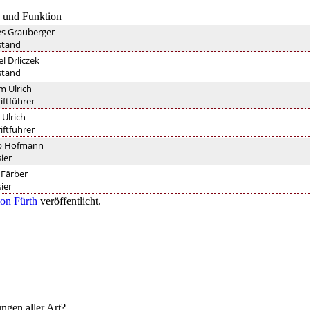
und Funktion
s Grauberger
stand
l Drliczek
stand
m Ulrich
riftführer
Ulrich
riftführer
pp Hofmann
sier
 Färber
sier
ion Fürth
veröffentlicht.
ngen aller Art?