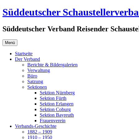
Zum
Süddeutscher Schaustellerverb
Inhalt
springen
Süddeutscher Verband Reisender Schaustel
Menü
Startseite
Der Verband
Berichte & Bildergalerien
Verwaltung
Büro
Satzung
Sektionen
Sektion Nürnberg
Sektion Fürth
Sektion Erlangen
Sektion Coburg
Sektion Bayreuth
Frauenverein
Verbands-Geschichte
1882 – 1909
1910 – 1950