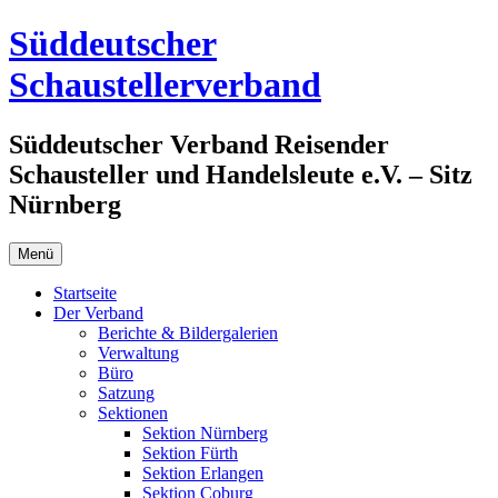
Zum
Süddeutscher
Inhalt
springen
Schaustellerverband
Süddeutscher Verband Reisender
Schausteller und Handelsleute e.V. – Sitz
Nürnberg
Menü
Startseite
Der Verband
Berichte & Bildergalerien
Verwaltung
Büro
Satzung
Sektionen
Sektion Nürnberg
Sektion Fürth
Sektion Erlangen
Sektion Coburg