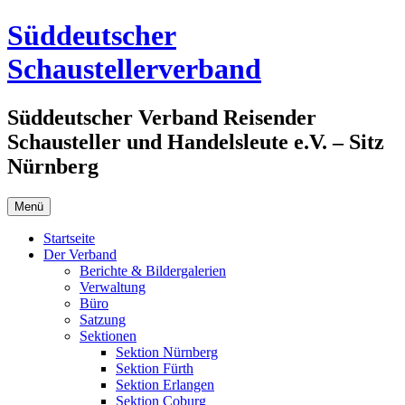
Zum
Süddeutscher
Inhalt
springen
Schaustellerverband
Süddeutscher Verband Reisender
Schausteller und Handelsleute e.V. – Sitz
Nürnberg
Menü
Startseite
Der Verband
Berichte & Bildergalerien
Verwaltung
Büro
Satzung
Sektionen
Sektion Nürnberg
Sektion Fürth
Sektion Erlangen
Sektion Coburg