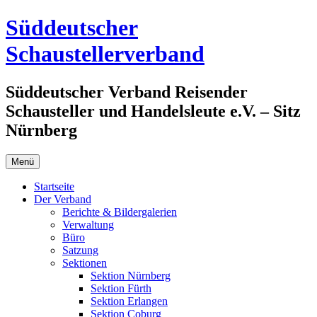
Zum
Süddeutscher
Inhalt
springen
Schaustellerverband
Süddeutscher Verband Reisender
Schausteller und Handelsleute e.V. – Sitz
Nürnberg
Menü
Startseite
Der Verband
Berichte & Bildergalerien
Verwaltung
Büro
Satzung
Sektionen
Sektion Nürnberg
Sektion Fürth
Sektion Erlangen
Sektion Coburg