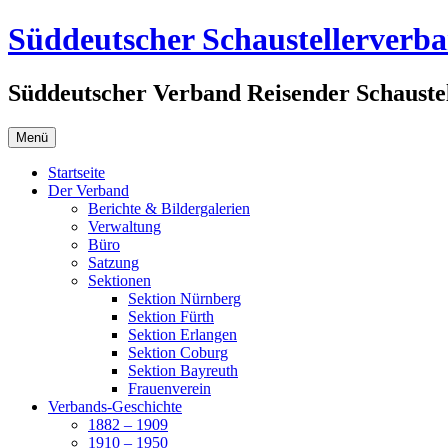
Zum
Süddeutscher Schaustellerverb
Inhalt
springen
Süddeutscher Verband Reisender Schaustel
Menü
Startseite
Der Verband
Berichte & Bildergalerien
Verwaltung
Büro
Satzung
Sektionen
Sektion Nürnberg
Sektion Fürth
Sektion Erlangen
Sektion Coburg
Sektion Bayreuth
Frauenverein
Verbands-Geschichte
1882 – 1909
1910 – 1950