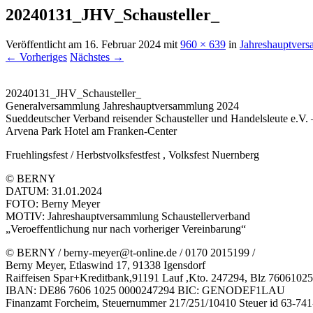
20240131_JHV_Schausteller_
Veröffentlicht am
16. Februar 2024
mit
960 × 639
in
Jahreshauptvers
← Vorheriges
Nächstes →
20240131_JHV_Schausteller_
Generalversammlung Jahreshauptversammlung 2024
Sueddeutscher Verband reisender Schausteller und Handelsleute e.V. 
Arvena Park Hotel am Franken-Center
Fruehlingsfest / Herbstvolksfestfest , Volksfest Nuernberg
© BERNY
DATUM: 31.01.2024
FOTO: Berny Meyer
MOTIV: Jahreshauptversammlung Schaustellerverband
„Veroeffentlichung nur nach vorheriger Vereinbarung“
© BERNY / berny-meyer@t-online.de / 0170 2015199 /
Berny Meyer, Etlaswind 17, 91338 Igensdorf
Raiffeisen Spar+Kreditbank,91191 Lauf ,Kto. 247294, Blz 76061025
IBAN: DE86 7606 1025 0000247294 BIC: GENODEF1LAU
Finanzamt Forcheim, Steuernummer 217/251/10410 Steuer id 63-74