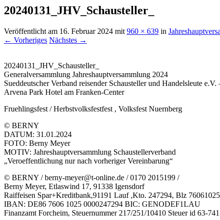
20240131_JHV_Schausteller_
Veröffentlicht am
16. Februar 2024
mit
960 × 639
in
Jahreshauptvers
← Vorheriges
Nächstes →
20240131_JHV_Schausteller_
Generalversammlung Jahreshauptversammlung 2024
Sueddeutscher Verband reisender Schausteller und Handelsleute e.V. 
Arvena Park Hotel am Franken-Center
Fruehlingsfest / Herbstvolksfestfest , Volksfest Nuernberg
© BERNY
DATUM: 31.01.2024
FOTO: Berny Meyer
MOTIV: Jahreshauptversammlung Schaustellerverband
„Veroeffentlichung nur nach vorheriger Vereinbarung“
© BERNY / berny-meyer@t-online.de / 0170 2015199 /
Berny Meyer, Etlaswind 17, 91338 Igensdorf
Raiffeisen Spar+Kreditbank,91191 Lauf ,Kto. 247294, Blz 76061025
IBAN: DE86 7606 1025 0000247294 BIC: GENODEF1LAU
Finanzamt Forcheim, Steuernummer 217/251/10410 Steuer id 63-74