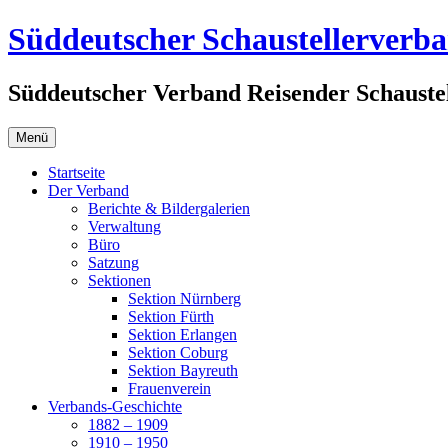
Zum
Süddeutscher Schaustellerverb
Inhalt
springen
Süddeutscher Verband Reisender Schaustel
Menü
Startseite
Der Verband
Berichte & Bildergalerien
Verwaltung
Büro
Satzung
Sektionen
Sektion Nürnberg
Sektion Fürth
Sektion Erlangen
Sektion Coburg
Sektion Bayreuth
Frauenverein
Verbands-Geschichte
1882 – 1909
1910 – 1950