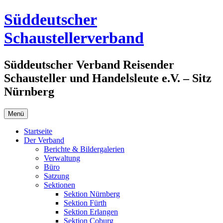
Zum
Süddeutscher
Inhalt
springen
Schaustellerverband
Süddeutscher Verband Reisender
Schausteller und Handelsleute e.V. – Sitz
Nürnberg
Menü
Startseite
Der Verband
Berichte & Bildergalerien
Verwaltung
Büro
Satzung
Sektionen
Sektion Nürnberg
Sektion Fürth
Sektion Erlangen
Sektion Coburg