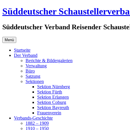
Zum
Süddeutscher Schaustellerverb
Inhalt
springen
Süddeutscher Verband Reisender Schaustel
Menü
Startseite
Der Verband
Berichte & Bildergalerien
Verwaltung
Büro
Satzung
Sektionen
Sektion Nürnberg
Sektion Fürth
Sektion Erlangen
Sektion Coburg
Sektion Bayreuth
Frauenverein
Verbands-Geschichte
1882 – 1909
1910 – 1950