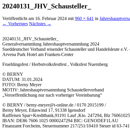
20240131_JHV_Schausteller_
Veröffentlicht am
16. Februar 2024
mit
960 × 641
in
Jahreshauptvers
← Vorheriges
Nächstes →
20240131_JHV_Schausteller_
Generalversammlung Jahreshauptversammlung 2024
Sueddeutscher Verband reisender Schausteller und Handelsleute e.V. 
Arvena Park Hotel am Franken-Center
Fruehlingsfest / Herbstvolksfestfest , Volksfest Nuernberg
© BERNY
DATUM: 31.01.2024
FOTO: Berny Meyer
MOTIV: Jahreshauptversammlung Schaustellerverband
„Veroeffentlichung nur nach vorheriger Vereinbarung“
© BERNY / berny-meyer@t-online.de / 0170 2015199 /
Berny Meyer, Etlaswind 17, 91338 Igensdorf
Raiffeisen Spar+Kreditbank,91191 Lauf ,Kto. 247294, Blz 76061025
IBAN: DE86 7606 1025 0000247294 BIC: GENODEF1LAU
Finanzamt Forcheim, Steuernummer 217/251/10410 Steuer id 63-74