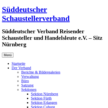
Zum
Süddeutscher
Inhalt
springen
Schaustellerverband
Süddeutscher Verband Reisender
Schausteller und Handelsleute e.V. – Sitz
Nürnberg
Menü
Startseite
Der Verband
Berichte & Bildergalerien
Verwaltung
Büro
Satzung
Sektionen
Sektion Nürnberg
Sektion Fürth
Sektion Erlangen
Sektion Coburg