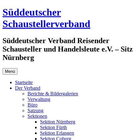
Zum
Süddeutscher
Inhalt
springen
Schaustellerverband
Süddeutscher Verband Reisender
Schausteller und Handelsleute e.V. – Sitz
Nürnberg
Menü
Startseite
Der Verband
Berichte & Bildergalerien
Verwaltung
Büro
Satzung
Sektionen
Sektion Nürnberg
Sektion Fürth
Sektion Erlangen
Sektion Coburg