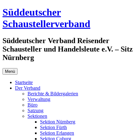
Zum
Süddeutscher
Inhalt
springen
Schaustellerverband
Süddeutscher Verband Reisender
Schausteller und Handelsleute e.V. – Sitz
Nürnberg
Menü
Startseite
Der Verband
Berichte & Bildergalerien
Verwaltung
Büro
Satzung
Sektionen
Sektion Nürnberg
Sektion Fürth
Sektion Erlangen
Sektion Coburg