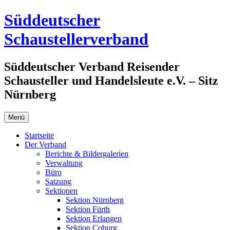
Zum
Süddeutscher
Inhalt
springen
Schaustellerverband
Süddeutscher Verband Reisender
Schausteller und Handelsleute e.V. – Sitz
Nürnberg
Menü
Startseite
Der Verband
Berichte & Bildergalerien
Verwaltung
Büro
Satzung
Sektionen
Sektion Nürnberg
Sektion Fürth
Sektion Erlangen
Sektion Coburg