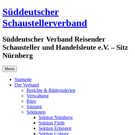
Zum
Süddeutscher
Inhalt
springen
Schaustellerverband
Süddeutscher Verband Reisender
Schausteller und Handelsleute e.V. – Sitz
Nürnberg
Menü
Startseite
Der Verband
Berichte & Bildergalerien
Verwaltung
Büro
Satzung
Sektionen
Sektion Nürnberg
Sektion Fürth
Sektion Erlangen
Sektion Coburg