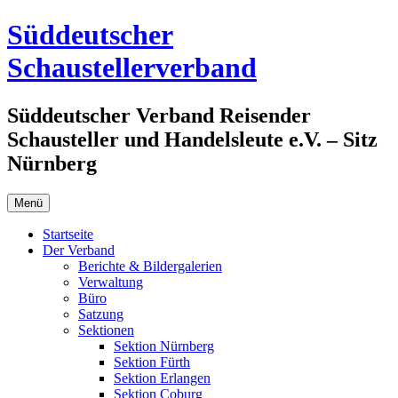
Zum
Süddeutscher
Inhalt
springen
Schaustellerverband
Süddeutscher Verband Reisender
Schausteller und Handelsleute e.V. – Sitz
Nürnberg
Menü
Startseite
Der Verband
Berichte & Bildergalerien
Verwaltung
Büro
Satzung
Sektionen
Sektion Nürnberg
Sektion Fürth
Sektion Erlangen
Sektion Coburg