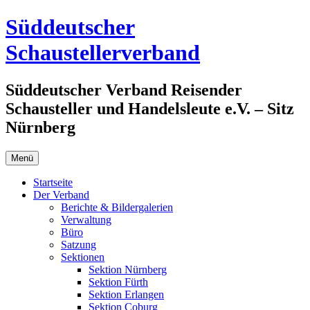
Zum
Süddeutscher
Inhalt
springen
Schaustellerverband
Süddeutscher Verband Reisender
Schausteller und Handelsleute e.V. – Sitz
Nürnberg
Menü
Startseite
Der Verband
Berichte & Bildergalerien
Verwaltung
Büro
Satzung
Sektionen
Sektion Nürnberg
Sektion Fürth
Sektion Erlangen
Sektion Coburg