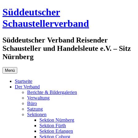
Zum
Süddeutscher
Inhalt
springen
Schaustellerverband
Süddeutscher Verband Reisender
Schausteller und Handelsleute e.V. – Sitz
Nürnberg
Menü
Startseite
Der Verband
Berichte & Bildergalerien
Verwaltung
Büro
Satzung
Sektionen
Sektion Nürnberg
Sektion Fürth
Sektion Erlangen
Sektion Coburg