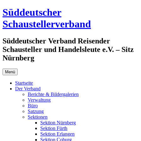
Zum
Süddeutscher
Inhalt
springen
Schaustellerverband
Süddeutscher Verband Reisender
Schausteller und Handelsleute e.V. – Sitz
Nürnberg
Menü
Startseite
Der Verband
Berichte & Bildergalerien
Verwaltung
Büro
Satzung
Sektionen
Sektion Nürnberg
Sektion Fürth
Sektion Erlangen
Sektion Coburg