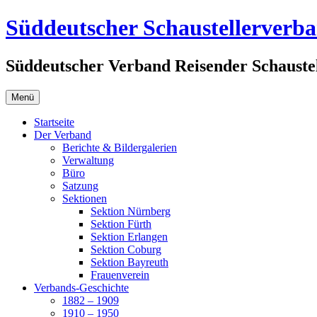
Zum
Süddeutscher Schaustellerverb
Inhalt
springen
Süddeutscher Verband Reisender Schaustel
Menü
Startseite
Der Verband
Berichte & Bildergalerien
Verwaltung
Büro
Satzung
Sektionen
Sektion Nürnberg
Sektion Fürth
Sektion Erlangen
Sektion Coburg
Sektion Bayreuth
Frauenverein
Verbands-Geschichte
1882 – 1909
1910 – 1950