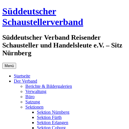
Zum
Süddeutscher
Inhalt
springen
Schaustellerverband
Süddeutscher Verband Reisender
Schausteller und Handelsleute e.V. – Sitz
Nürnberg
Menü
Startseite
Der Verband
Berichte & Bildergalerien
Verwaltung
Büro
Satzung
Sektionen
Sektion Nürnberg
Sektion Fürth
Sektion Erlangen
Sektion Coburg