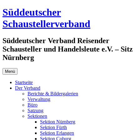
Zum
Süddeutscher
Inhalt
springen
Schaustellerverband
Süddeutscher Verband Reisender
Schausteller und Handelsleute e.V. – Sitz
Nürnberg
Menü
Startseite
Der Verband
Berichte & Bildergalerien
Verwaltung
Büro
Satzung
Sektionen
Sektion Nürnberg
Sektion Fürth
Sektion Erlangen
Sektion Coburg