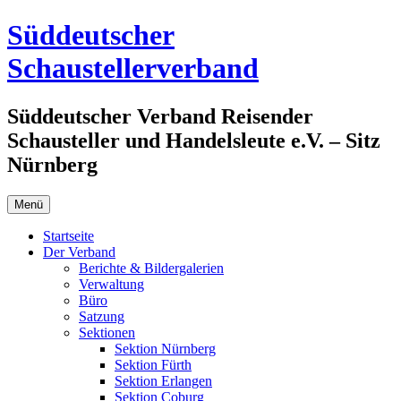
Zum
Süddeutscher
Inhalt
springen
Schaustellerverband
Süddeutscher Verband Reisender
Schausteller und Handelsleute e.V. – Sitz
Nürnberg
Menü
Startseite
Der Verband
Berichte & Bildergalerien
Verwaltung
Büro
Satzung
Sektionen
Sektion Nürnberg
Sektion Fürth
Sektion Erlangen
Sektion Coburg