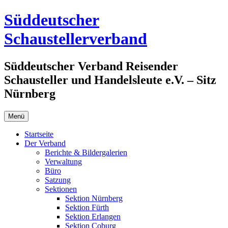
Zum
Süddeutscher
Inhalt
springen
Schaustellerverband
Süddeutscher Verband Reisender
Schausteller und Handelsleute e.V. – Sitz
Nürnberg
Menü
Startseite
Der Verband
Berichte & Bildergalerien
Verwaltung
Büro
Satzung
Sektionen
Sektion Nürnberg
Sektion Fürth
Sektion Erlangen
Sektion Coburg