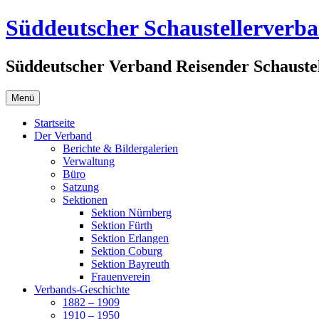
Zum
Süddeutscher Schaustellerverb
Inhalt
springen
Süddeutscher Verband Reisender Schaustel
Menü
Startseite
Der Verband
Berichte & Bildergalerien
Verwaltung
Büro
Satzung
Sektionen
Sektion Nürnberg
Sektion Fürth
Sektion Erlangen
Sektion Coburg
Sektion Bayreuth
Frauenverein
Verbands-Geschichte
1882 – 1909
1910 – 1950