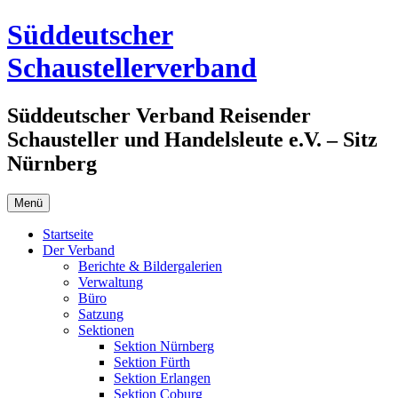
Zum
Süddeutscher
Inhalt
springen
Schaustellerverband
Süddeutscher Verband Reisender
Schausteller und Handelsleute e.V. – Sitz
Nürnberg
Menü
Startseite
Der Verband
Berichte & Bildergalerien
Verwaltung
Büro
Satzung
Sektionen
Sektion Nürnberg
Sektion Fürth
Sektion Erlangen
Sektion Coburg