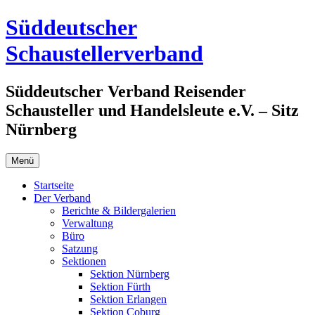
Zum
Süddeutscher
Inhalt
springen
Schaustellerverband
Süddeutscher Verband Reisender
Schausteller und Handelsleute e.V. – Sitz
Nürnberg
Menü
Startseite
Der Verband
Berichte & Bildergalerien
Verwaltung
Büro
Satzung
Sektionen
Sektion Nürnberg
Sektion Fürth
Sektion Erlangen
Sektion Coburg