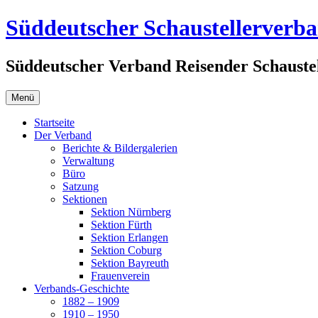
Zum
Süddeutscher Schaustellerverb
Inhalt
springen
Süddeutscher Verband Reisender Schaustel
Menü
Startseite
Der Verband
Berichte & Bildergalerien
Verwaltung
Büro
Satzung
Sektionen
Sektion Nürnberg
Sektion Fürth
Sektion Erlangen
Sektion Coburg
Sektion Bayreuth
Frauenverein
Verbands-Geschichte
1882 – 1909
1910 – 1950