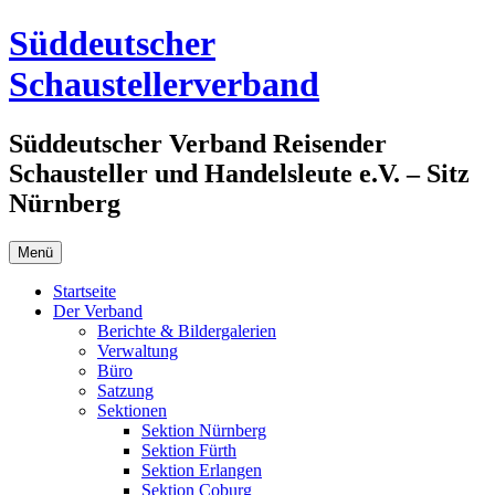
Zum
Süddeutscher
Inhalt
springen
Schaustellerverband
Süddeutscher Verband Reisender
Schausteller und Handelsleute e.V. – Sitz
Nürnberg
Menü
Startseite
Der Verband
Berichte & Bildergalerien
Verwaltung
Büro
Satzung
Sektionen
Sektion Nürnberg
Sektion Fürth
Sektion Erlangen
Sektion Coburg