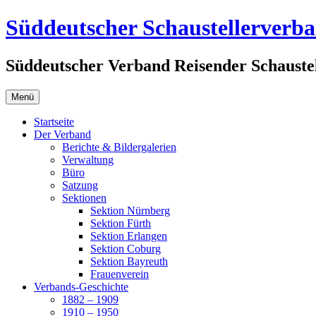
Zum
Süddeutscher Schaustellerverb
Inhalt
springen
Süddeutscher Verband Reisender Schaustel
Menü
Startseite
Der Verband
Berichte & Bildergalerien
Verwaltung
Büro
Satzung
Sektionen
Sektion Nürnberg
Sektion Fürth
Sektion Erlangen
Sektion Coburg
Sektion Bayreuth
Frauenverein
Verbands-Geschichte
1882 – 1909
1910 – 1950