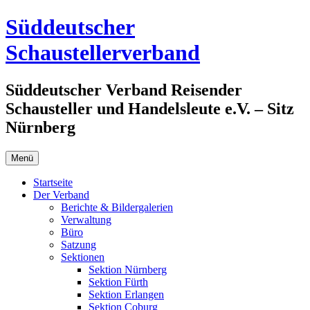
Zum
Süddeutscher
Inhalt
springen
Schaustellerverband
Süddeutscher Verband Reisender
Schausteller und Handelsleute e.V. – Sitz
Nürnberg
Menü
Startseite
Der Verband
Berichte & Bildergalerien
Verwaltung
Büro
Satzung
Sektionen
Sektion Nürnberg
Sektion Fürth
Sektion Erlangen
Sektion Coburg