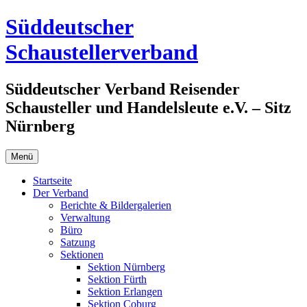
Zum
Süddeutscher
Inhalt
springen
Schaustellerverband
Süddeutscher Verband Reisender
Schausteller und Handelsleute e.V. – Sitz
Nürnberg
Menü
Startseite
Der Verband
Berichte & Bildergalerien
Verwaltung
Büro
Satzung
Sektionen
Sektion Nürnberg
Sektion Fürth
Sektion Erlangen
Sektion Coburg