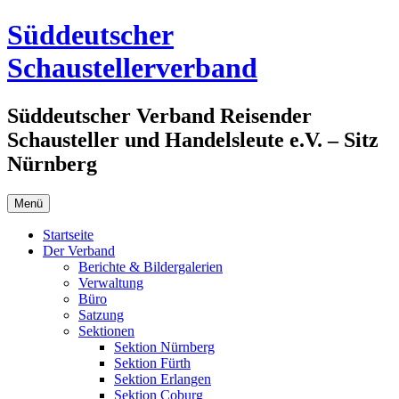
Zum
Süddeutscher
Inhalt
springen
Schaustellerverband
Süddeutscher Verband Reisender
Schausteller und Handelsleute e.V. – Sitz
Nürnberg
Menü
Startseite
Der Verband
Berichte & Bildergalerien
Verwaltung
Büro
Satzung
Sektionen
Sektion Nürnberg
Sektion Fürth
Sektion Erlangen
Sektion Coburg