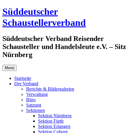
Zum
Süddeutscher
Inhalt
springen
Schaustellerverband
Süddeutscher Verband Reisender
Schausteller und Handelsleute e.V. – Sitz
Nürnberg
Menü
Startseite
Der Verband
Berichte & Bildergalerien
Verwaltung
Büro
Satzung
Sektionen
Sektion Nürnberg
Sektion Fürth
Sektion Erlangen
Sektion Coburg